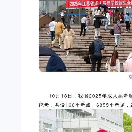
10
月
1
8
日，
我
省
202
5
年
成人高考
统考
，共设
166
个考点、
6
855
个考场
，