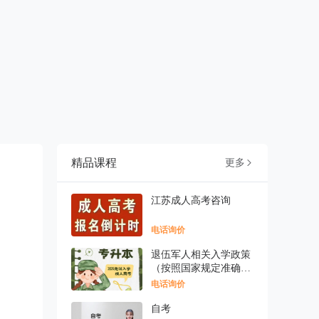
精品课程
更多

江苏成人高考咨询
电话询价
退伍军人相关入学政策
（按照国家规定准确表
述
电话询价
自考