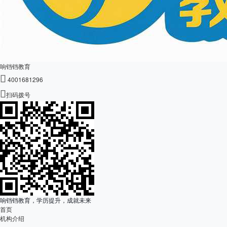
响铛铛教育

4001681296

扫码拨号
响铛铛教育，学历提升，成就未来
首页
机构介绍