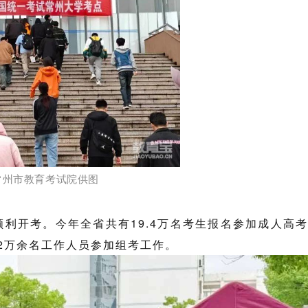
常州市教育考试院供图
顺利开考。今年全省共有
19.4
万名考生报名参加
成人
高考
2
万
余
名工作人员参加组考工作。