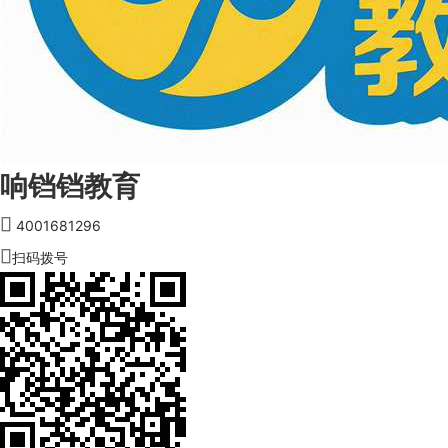
响铛铛教育

4001681296

扫码拨号