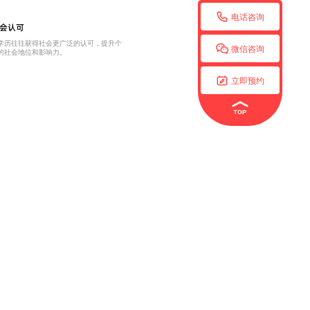

电话咨询
会认可
学历往往获得社会更广泛的认可，提升个

微信咨询
的社会地位和影响力。

立即预约