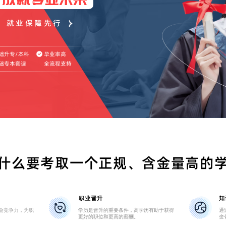
，就业保障先行
毕业率高
础升专/本科
础专本套读
全流程支持
什么要考取一个正规、含金量高的
职业晋升
知
会竞争力，为职
学历是晋升的重要条件，高学历有助于获得
通
更好的职位和更高的薪酬。
变