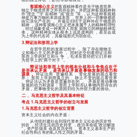
客观唯心主义
把客观精神看作是先于物质世界、
独立于物质世界之外而存在的，并把这种客观精神称
作“理念 ”“宇 宙精神 ”或“观念 ”等 ，认为这种客观精
神是万事万物的本原或本质 ，世界上的一切事物都是
由它演化产生的 ， 并最后归结于这种外在于物质的
精神 ，这种客观唯心主义把本来属于人的精神和理性
，经过抽象变成一种离开人而客 观独立的神秘精神实
体 。这种精神实体从根本上说是虚构的 ，甚至会成
为上帝的代名词 ，其极端形式为宿命论。
3.辩证法和形而上学
在哲学思想的发展过程中 ， 除了存在唯物主
义和唯心主义的矛盾外 ， 同时还交织着辩证法和
形而上学的对立和斗 争 ，毛泽东曾经把它们并称
为哲学上的“两个对子 ”。
辩证法和形而上学的根本分歧和斗争焦点在于
是否承认矛盾 ，是否承认矛盾是事物发展的动力和
源泉 。
辩证法用
普遍联系 、变化发展的观点看世
界； 形而上学则用孤立的 、静止不变的观点看世界
。辩证法认为矛盾是普遍存在的 ，
矛盾是推动事物
发展的动力和源泉；形而上学则否认事物内部存在的
矛盾，把事物变化的原因归结为外部力量的推动。
二 、马克思主义哲学及其基本特征
考点 1.马克思主义哲学的创立与发展
1.马克思主义哲学的创立背景
资本主义社会的内在矛盾：
从传统封建社会到现代资本主义社会的历史性
转折 ，经济生活的历史转变 ，政治革命或“政治解放
”，资产阶级革 命及其历史性 。资本主义基本生产的
社会性和占有的私人性之间的矛盾。