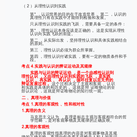
（ 2 ）从理性认识到实践
第* ，认识世界的目的在于改造世界 。第二 ，认识的
真理性只有在实践中才能得到检验和发展。
只从理性认识到实践的飞跃 ，需要具备一定的条件：
第* ，理性认识本身应该是正确的 。这是实现从理性
认识向实践飞跃的前提。
第二 ，从实际出发 ，坚持理性认识和具体实践相结合
的原则。
第三 ，理性认识必须为群众所掌握。
第四 ，理性认识付诸实践 ，要有一定的物质条件和手
段。
考点 4.实践与认识的辨证运动及其规律
实践与认识的辩证运动 ，是一个由感性认识到
理性认识 ，又由理性认识到实践的飞跃 ，是实践
、认识 、再实践 、 再认识 ，循环往复以至无穷的
辩证发展过程 。
这个过程决定了主观和客观 、认识
和实践是具体的和历史的 。这就是辩 证唯物论的全
部认识论 ，这就是辩证唯物论的知行统一观。
二 、真理与价值
考点 1.真理的客观性 、性和相对性
1.真理的含义
马克思主义认为 ，真理是标志主观与客观相符合的哲
学范畴 ，是对客观事物及其规律的正确反映。
2.真理的客观性
真理的客观性指真理的内容是对客观事物及其规
律的正确反映，真理中包含着不依赖于人和人的意识