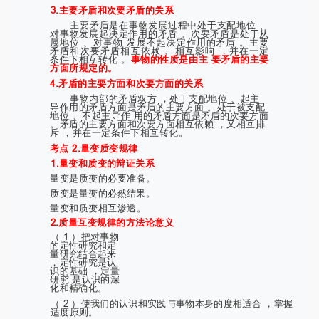
3.主要矛盾和次要矛盾的关系
主要矛盾是在事物发展过程中处于支配地位 、
对事物发展起决定作用的矛盾 。次要矛盾是处于从
属地位 、对事物 发展不起决定作用的矛盾 。主要
矛盾和次要矛盾相互依赖 、相互影响 ，并在一定
条件下相互转化 。
事物的性质是由主 要矛盾的主要
方面所规定的。
4.矛盾的主要方面和次要方面的关系
事物内部的矛盾双方 ，处于支配地位 、起主
导作用的矛盾方面是矛盾的主要方面 。处于被支配
地位 、不起主导作 用的矛盾方面是矛盾的次要方面
。矛盾的主要方面和次要方面相互依赖 ，又相互排
斥 ，并在一定条件下相互转化。
考点 2.量变质变规律
1.量变和质变的辩证关系
量变是质变的必要准备。
质变是量变的必然结果。
量变和质变相互渗透。
2.质量互变规律的方法论意义
（ 1 ）把对事物
的定性研究和定
量研究结合起来
，定性研究是认
识的基础 ，定量
研究 是认识的深
化和精确化。
（ 2 ）使我们的认识和实践与事物本身的度相适合 ，掌握
适度原则。