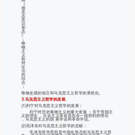
和
《
德
意
志
意
识
形
态
》
；
唯
物
主
义
和
辩
证
法
的
结
合
；
唯物史观的创立和马克思主义哲学的系统化。
3.马克思主义哲学的发展
(1)列宁对马克思主义哲学的发展：
列宁对历史唯物主义的重大发展 ：关于帝国主
义的理论 ，社会主义革命首先在一国胜利的理论
，马克思主义的国 家学说和革命学说。
(2)毛泽东对马克思主义哲学的贡献：
毛泽东哲学思想是中国化形态的马克思主义哲