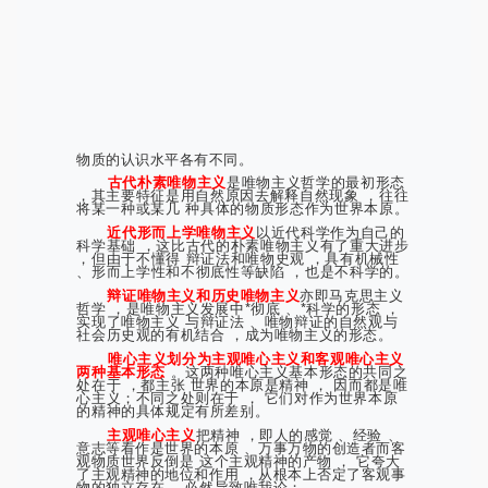
物质的认识水平各有不同。
古代朴素唯物主义
是唯物主义哲学的最初形态
，其主要特征是用自然原因去解释自然现象 ，往往
将某一种或某几 种具体的物质形态作为世界本原。
近代形而上学唯物主义
以近代科学作为自己的
科学基础 ，这比古代的朴素唯物主义有了重大进步
，但由于不懂得 辩证法和唯物史观 ，具有机械性
、形而上学性和不彻底性等缺陷 ，也是不科学的。
辩证唯物主义和历史唯物主义
亦即马克思主义
哲学 ，是唯物主义发展中*彻底 、*科学的形态 ，
实现了唯物主义 与辩证法 、唯物辩证的自然观与
社会历史观的有机结合 ，成为唯物主义的形态。
唯心主义划分为主观唯心主义和客观唯心主义
两种基本形态
。这两种唯心主义基本形态的共同之
处在于 ，都主张 世界的本原是精神 ， 因而都是唯
心主义；不同之处则在于 ， 它们对作为世界本原
的精神的具体规定有所差别。
主观唯心主义
把精神 ，即人的感觉 、经验 、
意志等看作是世界的本原 、万事万物的创造者而客
观物质世界反倒是 这个主观精神的产物 ， 它夸大
了主观精神的地位和作用 ，从根本上否定了客观事
物的独立存在 ，必然导致唯我论；