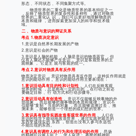
形态 、不同状态 、不同集聚方式等。
物质世界的二重化是物质世界的基本特征之一
，反映了物质世界的复杂性和多样性 ，通过对物质
世界的二重化认 识 ，我们可以更好地理解物质的
本质和规律 ，进而探索更加深入的科学和技术领
域。
二 、物质与意识的辩证关系
考点 1.物质决定意识
1.意识是自然界长期发展的产物
2.意识是社会的产物
3.意识是人脑的机能 ，人脑是意识的物质器官 ，但
仅有人脑还不能够产生意识 。意识是客观世界的主
观映象 ， 它是主 观与客观的统一。
考点 2.意识对物质具有反作用
物质决定意识 ，意识对物质具有反作用 ，这种反作用就是
意识的能动作用 。意识的能动作用主要表现在：
1.意识活动具有目的性和计划性
。人们在反映客观
世界的时候 ，总是抱有一定的目的 ，在行动之前还
要确定目标 、行 动方式和行动步骤等。
2.意识活动具有创造性
。意识不仅能够反映事物的外
部现象 ，而且能够把握事物的本质和规律； 意识不
仅能够“复制 ” 当前的对象 ，而且能够追溯过去 、推
测未来 ，能够创造一个理想的或幻想的世界。
3.意识具有指导实践改造客观世界的作用
。人们在
意识的指导下能动地改造世界 ，通过实践把观念的
东西变成现实的 东西 ，创造出没有人参与永远也
不能出现的东西。
4.意识具有调控人的行为和生理活动的作用
。昂扬
的精神可以催人向上 ，使人奋进； 萎靡的精神则