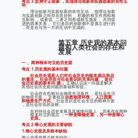
考点 3.坚持守正创新 ，实现理论创新和实践创新的良性互
动
理论创新与实践创新的良性互动 ，指理论创新
与实践创新之间存在良好的 、积极的相互作用和相
互影响 ，或者说
二者之间形成相互激发 、共同促
进的因果关系 。它们各自的创新都不是孤立进行的
，而是在与另一方的互动中完成的。
第五章 历史观的基本问
题和人类社会的存在和
发展
一 、两种根本对立的历史观
考点 1.历史观的基本问题
社会历史观是人们对社会历史的根本观点和总
的看法 。社会存在与社会意识的关系问题 ，是社
会历史观的基本问 题 。
正确认识这一问题是解决
其他社会历史观问题的基础和前提。
社会存在也称社会物质生活条件 ，是社会生活
的物质方面 ，主要包括
自然地理环境 、人口因素
和物质生产方式
。 社会意识是社会生活的精神方面
，是社会存在的反映。
在对待社会历史发展及其规律问题上 ，历来存在两种
根本对立的观点 ：
一种是唯物史观 ，另一种是唯心
史观。
考点 2.唯心史观的主要缺陷
1.唯心史观及其根本缺陷
唯心史观有两个根本缺陷：