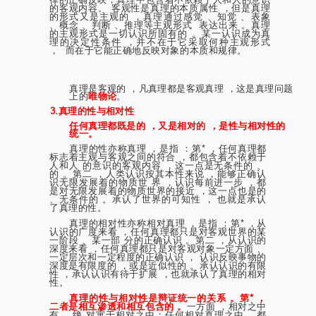
的客观内容。 客观性是真理的本质属性 ，但是真理
的形式又是主观的 ，真理通过感觉 、知觉 、表象
、概念 、判断 、推理等主观形式
表达出来 。真理
的主观形式是一切认识所固有的 。某一认识成为真
理的决定性条件 ，并不在于它采取何种主观形式
，
而在于它能正确地反映对象的本质和规律。
真理是客观的 ，凡真理都是客观真理 ，这是真理问题
上的
唯物论
。
3.真理的性与相对性
任何真理都既是的 ，又是相对的 ，是性与相对性的
统一。
真理的性亦称真理 ，是指 ：第* ，任何真理都
标志着主观与客观之间的符合 ，都包含着不依赖于
人和人 的意识的客观内容 ，这一点是无条件的 、
的 。第二 ，人类认识按其本性来说 ，能够正确认
识无限发展着的物质世 界 ，认识每前进一步 ，都
是对无限发展着的物质世界的接近 ，这一点也是的
、无条件的 。承认了世界的可知性 ， 也就是承认
了真理的性。
真理的相对性亦称相对真理 ，是指 ：第* ，从
认识的广度来看 ，任何真理都只是对客观世界的某
一阶段 、某一部 分的正确认识 。第二 ，从认识的
深度来看 ，任何真理都只是对客观对象一定方面 、
一定层次和一定程度的正确认识 ， 认识反映事物的
深度是有限度的 ，或是近似性的 。承认认识的有限
性 ，承认认识有待于扩展 ，也就承认了真理的相对
性。
真理的性与相对性是辩证统一的关系 。第* ，
二者是相互渗透和相互包含的 。
一方面 ，相对之中
有 ，绝 对寓于相对之中；任何相对真理之中 ，都