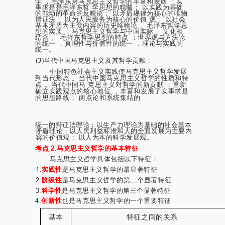
学 ，毛泽东对马克思主义哲学的丰富和发展 ：实
事求是是毛泽东哲 学思想的精髓； 以实践为基础
的能动的革命的反映论； 以矛盾规律为核心的唯物
辩证法； 以为人民服务为核心的价值 观； 以社会
基本矛盾为主要内容的历史唯物论 。毛泽东哲学思
想的实质 ：马克思主义哲学与中国实际 、文化相
结合 。 毛泽东哲学思想的特点 ：世界观与方法论
的统一 ，真理性与价值性的统一 ，理论与实践的
统一。
(3)当代中国马克思主义及其哲学贡献：
中国特色社会主义实践使马克思主义哲学发展
到当代形态 。当代中国马克思主义哲学的性质和特
点 。当代中国马 克思主义对哲学的新贡献 ：重新
确立实践观点的核心地位 ，丰富和发展了实事求是
的思想路线； 两点论和系统集结的
统一的辩证法理论；以生产力理论为基础的社会基本
矛盾理论；以人民利益标准和人的全面发展为主要内
容的价值观； 以人为本的科学发展观。
考点 2.马克思主义哲学的基本特征
马克思主义哲学具体包括以下特征：
1.
实践性
是马克思主义哲学的最显著特征
2.
阶级性
是马克思主义哲学的第二个显著特征
3.
科学性
是马克思主义哲学的第三个显著特征
4.
创新性
也是马克思主义哲学的一个重要特征
基本
特征之间的关系