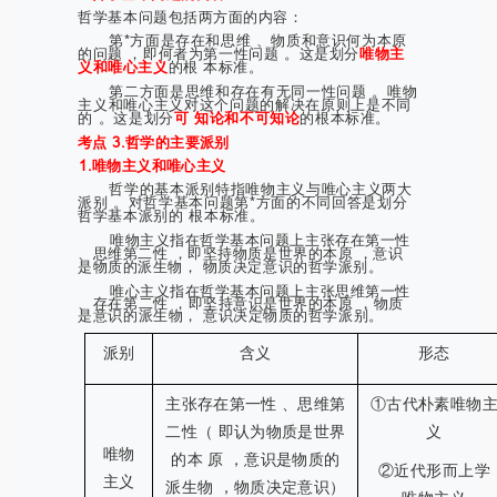
哲学基本问题包括两方面的内容：
第*方面是存在和思维 、物质和意识何为本原
的问题 ，即何者为第一性问题 。这是划分
唯物主
义和唯心主义
的根 本标准。
第二方面是思维和存在有无同一性问题 。唯物
主义和唯心主义对这个问题的解决在原则上是不同
的 。这是划分
可 知论和不可知论
的根本标准。
考点 3.哲学的主要派别
1.唯物主义和唯心主义
哲学的基本派别特指唯物主义与唯心主义两大
派别 。对哲学基本问题第*方面的不同回答是划分
哲学基本派别的 根本标准。
唯物主义指在哲学基本问题上主张存在第一性
、思维第二性 ，即坚持物质是世界的本原 ，意识
是物质的派生物， 物质决定意识的哲学派别。
唯心主义指在哲学基本问题上主张思维第一性
、存在第二性 ，即坚持意识是世界的本原 ，物质
是意识的派生物， 意识决定物质的哲学派别。
派别
含义
形态
主张存在第一性 、思维第
①古代朴素唯物
二性（ 即认为物质是世界
义
唯物
的本 原 ，意识是物质的
②近代形而上学
主义
派生物 ，物质决定意识）