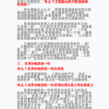
会使人悲观消沉。
考点 3.主观能动性与客观规律
性的统一
辩证唯物主义认为 ，尊重客观规律和发挥主观
能动性是辩证的统一 ，要正确发挥主观能动性 ，
必须遵循物质运动 的客观规律； 而要认识客观规
律和按客观规律办事 ，就必须发挥主观能动性。
客观规律和发挥人的主观能动性既是对立的 ，
又是统一的 ， 它们相互依存并相互转化 。客观规
律和主观能动性相 互依存有两层含义 ：一方面 ，
主观能动性依赖于客观规律性 。另一方面 ，规律
是客观的 ，是不以人的意志为转移的 ， 人们既不
能创造规律也不能消灭规律。
正确发挥人的主观能动性的前提和条件 ：第*
，正确发挥人的主观能动性的前提是从一切实际出
发；第二 ，正确 发挥人的主观能动性的基本途径
是实践； 第三 ，正确发挥人的主观能动性 ，还要
依赖于一定的物质条件和物质手段 。 否则 ，人的
意识再“巧 ”也创造不出任何物质的东西来。
三 、世界的物质统一性
考点 1.世界的物质统一性的表现
自然界是物质的 ，人类社会的产生 、存在 、
发展及构成要素 ，也具有客观的物质性 。世界是物
质的世界 ，世界的 真正统一性就在于它的物质性。
考点 2.世界的物质统一性原理的理论意义和实践意义
世界的物质统一性原理是马克思主义的基石 ，
有助于我们树立唯物主义科学世界观 。这一原理告
诉人们 ，世界上 的一切现象 ，都可以从物质运动
中获得解释和说明 。坚持这种观点 ，就可以有力
地批判和抵制一切唯心主义 ，树立起 真正科学的
世界观和人生观； 同时 ，这一原理是我们从事一
切工作的立足点 ，是我们党的思想路线的理论基础