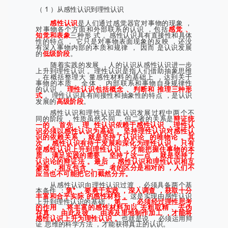
（ 1 ）从感性认识到理性认识
感性认识
是人们通过感觉器官对事物的现象 ，
对事物各个方面和外部联系的认识 ，包括
感觉 、
知觉和表象
三种形 式 。感性认识具有直接性和具体
性的特点 ， 它只是对事物表面现象的反映 ，还没
有深入事物内部的本质和规律 ， 因而 是认识发展
的
低级阶段
。
随着实践的发展 ，人的认识从感性认识进一步
上升到理性认识 。理性认识是指人们借助抽象思维
，在概括整理大 量感性材料的基础上 ，达到关于
事物的本质 、全体 、内部联系和事物自身规律性
的认识 。
理性认识包括概念 、判断和 推理三种形
式
。理性认识具有间接性和抽象性的特点 ，是认识
发展的
高级阶段
。
感性认识和理性认识是认识发展过程中两个不
同的阶段 ，性质虽然不同 ，但二者的关系是
辩证统
一的 。首先 ，理
性认识依赖于感性认识 ，理性认
识必须以感性认识为基础 。坚持理性认识对感性认
识的依赖关系 ，就是坚持了认识论
的唯物论 。其
次 ，感性认识有待于发展和深化为理性认识 。只有
使感性认识上升到理性认识 ，才能把握住事物的本
质， 满足实践的需要 。坚持了这一点 ，就是坚持了
认识论的辩证法 。最后 ，感性认识和理性认识相互
渗透 ，相互包含 ， 二
者的区分是相对的 ，人们不
应当也不可能把它们截然分开。
从感性认识向理性认识过渡 ，必须具备两个基
本条件 ：
第* ，要勇于实践 ，深入调查 ，获取十分
丰富和合乎实际 的感性材料 。
这是实现由感性认识
上升到理性认识的基础 。
第二 ，必须经过理性思考
的作用 ，将丰富的感性材料加以 去粗取精 、去伪
存真 、 由此及彼 、 由表及里地制作加工 ，才能将
感性认识上升为理性认识 。
也就是说 ，必须运用辩
证 思维的科学方法 ，才能获得真正的认识。