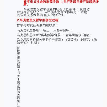
资本主义社会的主要矛盾 ：无产阶级与资产阶级的矛
盾。
马克思主义哲学创立的社会历史条件 ：从自然
经济到市场经济； 从民族历史到世界历史； 以物
的依赖关系做基础 的人的独立性。
2.马克思主义哲学的创立过程
哲学与时代任务的内在联系；
马克思和恩格斯 ：经历 ，人格和目标；
马克思和恩格斯的早期哲学背景 ：“青年黑格尔 ”运动；
马克思和恩格斯的早期哲学探索：《莱茵报》 时期和《德
法年鉴》 时期；
新
世
界
观
的
起
源
：
《
关
于
费
尔
巴
哈
的
提
纲
》