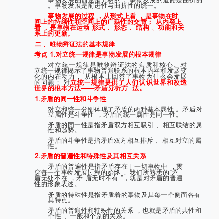
。事物发展是前进性与曲折性的统一。
事物发展的过程 ，从形式上看 ，是事物在时
间上的持续性和空间上的广延性的交替； 从内容上
看 ，是事物在运动 形式 、形态 、结构 、功能和关
系上的更新。
二 、唯物辩证法的基本规律
考点 1.对立统一规律是事物发展的根本规律
对立统一规律是唯物辩证法的实质和核心。对
立统一规律揭示了事物普遍联系的根本内容和发展变
化的内在动力， 从根本上回答了事物为什么会发展
的问题； 对
立统一规律提供了人们认识世界和改造
世界的根本方法——矛盾分析方
法。
1.矛盾的同一性和斗争性
对立和统一分别体现了矛盾的两种基本属性 。矛盾对
立属性是斗争性 ，矛盾的统一属性是同一性。
矛盾的同一性是指矛盾双方相互吸引 、相互联结的属
性和趋势。
矛盾的斗争性是指矛盾双方相互排斥 、相互对立的属
性。
2.矛盾的普遍性和特殊性及其相互关系
矛盾的普遍性是指矛盾存在于一切事物中 ，贯
穿每一个事物发展过程的始终 。我们所熟悉的“矛
盾无处不在 ，矛 盾无时不有 ”，就是对矛盾的普遍
性的形象表述。
矛盾的特殊性是指矛盾着的事物及其每一个侧面各有
其特点。
矛盾的普遍性和特殊性的关系 ，也就是矛盾的共性和
个性 、一般和个别的关系。