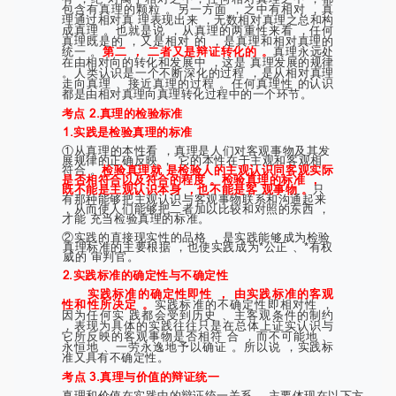
包含有真理的颗粒 。另一方面 ，之中有相对 ，真
理通过相对真 理表现出来 ，无数相对真理之总和构
成真理 。也就是说 ，从真理的两重性来看 ，任何
真理既是的 ，又是相对 的 ，是真理和相对真理的
统一 。
第二 ， 二者又是辩证转化的 。
真理永远处
在由相对向的转化和发展中 ，这是 真理发展的规律
。人类认识是一个不断深化的过程 ，是从相对真理
走向真理 、接近真理的过程 。任何真理性 的认识
都是由相对真理向真理转化过程中的一个环节。
考点 2.真理的检验标准
1.实践是检验真理的标准
①从真理的本性看 ，真理是人们对客观事物及其发
展规律的正确反映 ， 它的本性在于主观和客观相
符合 。
检验真理就 是检验人的主观认识同客观实际
是否相符合以及符合的程度 。检验真理的标准 ，
既不能是主观认识本身 ，也不能是客 观事物 。
只
有那种能够把主观认识与客观事物联系和沟通起来
，从而使人们能够把二者加以比较和对照的东西 ，
才能 充当检验真理的标准。
②实践的直接现实性的品格 ，是实践能够成为检验
真理标准的主要根据 ，也使实践成为*公正 、*有权
威的 审判官。
2.实践标准的确定性与不确定性
实践标准的确定性即性 ， 由实践标准的客观
性和性所决定 。
实践标准的不确定性即相对性 ，
因为任何实 践都会受到历史 、主客观条件的制约
，表现为具体的实践往往只是在总体上证实认识与
它所反映的客观事物是否相符 合 ，而不可能地 、
永恒地 、一劳永逸地予以确证 。所以说 ，实践标
准又具有不确定性。
考点 3.真理与价值的辩证统一
真理和价值在实践中的辩证统一关系 ，主要体现在以下方