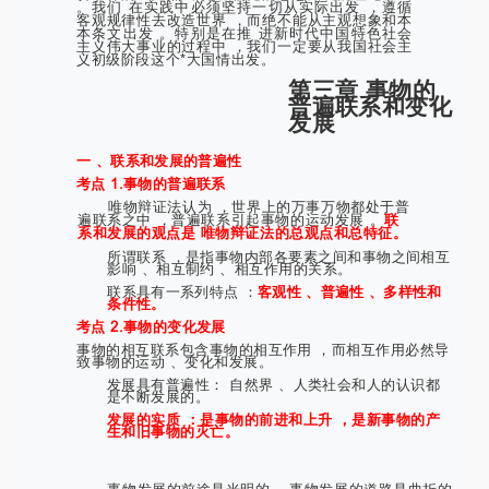
。我们 在实践中必须坚持一切从实际出发 ，遵循
客观规律性去改造世界 ，而绝不能从主观想象和本
本条文出发 。特别是在推 进新时代中国特色社会
主义伟大事业的过程中 ，我们一定要从我国社会主
义初级阶段这个*大国情出发。
第三章 事物的
普遍联系和变化
发展
一 、联系和发展的普遍性
考点 1.事物的普遍联系
唯物辩证法认为 ，世界上的万事万物都处于普
遍联系之中 ，普遍联系引起事物的运动发展 。
联
系和发展的观点是 唯物辩证法的总观点和总特征。
所谓联系 ，是指事物内部各要素之间和事物之间相互
影响 、相互制约 、相互作用的关系。
联系具有一系列特点 ：
客观性 、普遍性 、多样性和
条件性。
考点 2.事物的变化发展
事物的相互联系包含事物的相互作用 ，而相互作用必然导
致事物的运动 、变化和发展。
发展具有普遍性： 自然界 、人类社会和人的认识都
是不断发展的。
发展的实质 ：是事物的前进和上升 ，是新事物的产
生和旧事物的灭亡。
事物发展的前途是光明的 。事物发展的道路是曲折的