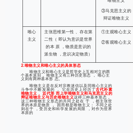
唯物主义
③马克思主义的
辩证唯物主义
唯心
主张思维第一性 、存在第
①主观唯心主义
主义
二性（ 即认为意识是世界
②客观唯心主义
的本 原 ，物质是意识的
派生物 ，意识决定物质）
2.唯物主义和唯心主义的具体形态
唯物主义和唯心主义是哲学史上互相对立的两
个基本派别 。唯物主义有三种历史形态 ， 唯心主
义则有两种基本形 态。
唯物主义是在反对宗教迷信以及同唯心主义的
斗争中不断发展的 ， 它在历史上经历了
古代朴素
唯物主义 、近代形 而上学唯物主义和马克思主义的
辩证唯物主义与历史唯物主义
这样三种基本形态 。
这三种唯物主义形态的共同之处在 于 ，都主张世
界的本原是物质 ， 因而都是唯物主义； 不同之处
则在于 ，受历史和科学发展的局限 ，对作为世界
本原的