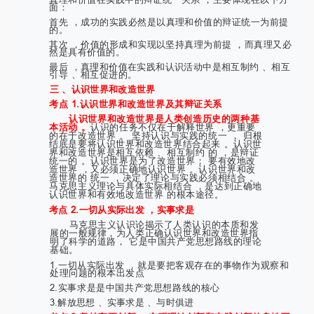
面：
首先 ，成功的实践必然是以真理和价值的辩证统一为前提
的。
其次 ，价值的形成和实现以坚持真理为前提 ，而真理又必
然是具有价值的。
最后 ，真理和价值在实践和认识活动中是相互制约 、相互
引导 、相互促进的。
三 、认识世界和改造世界
考点 1.认识世界和改造世界及其辩证关系
认识世界和改造世界是人类创造历史的两种基
本活动 。
认识的任务不仅在于解释世界 ，更重要
的在于改造世界 。 坚持认识与实践的统一 ， 归根
结底是要将认识世界和改造世界结合起来 。认识世
界和改造世界是相互依赖 、相互制约 的 ，是辩证
统一的 。认识世界是为了改造世界； 要有效地改
造世界 ，又必须正确地认识世界 。认识世界和改
造世界的 统一 ，决定了理论与实践必须相结合 。
马克思主义理论与具体实际相结合 ，是达到正确地
认识世界和有效地改造世界 的根本途径。
考点 2.一切从实际出发 ，实事求是
马克思主义认识论揭示了人类认识的本质和发
展的一般规律，为人类正确认识世界和改造世界指
明了科学的道路， 它是中国共产党思想路线的理论
基础。
1.一切从实际出发 ，就是要把客观存在的事物作为观察和
处理问题的根本出发点
2.实事求是是中国共产党思想路线的核心
3.解放思想 、实事求是 、与时俱进