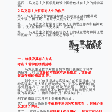
第四 ，马克思主义哲学是建设中国特色社会主义的哲学基
础。
2.马克思主义哲学对人生的作用
第* ，马克思主义哲学能够帮助人们树立正确的世界观 、
人生观 、价值观 ，有助于人们走好人生之路。
第二 ，马克思主义哲学可以提高人们的思想修养和精神素
养 ，使人的精神生活更充实 、更富有。
第三 ，马克思主义哲学还能培养人们的独立思考和辩证思
维的能力 ，提高人们的理论思维水平。
第二章 世界多
样性与物质统
一性
一 、物质及其存在方式
考点 1.哲学的物质范畴
马克思主义哲学对世界的本质问题做出了科学
的解释 ，指出
世界的本质或本原是物质 ，世界是
客观存在的物质世 界。
列宁指出：“物质是标志客观实在的哲学范畴，这
种客观实在是人通过感觉感知的，它不依赖于我们的
感觉而存在， 为我们的感觉所复写 、摄影 、反
映。”简言之 ，物质是不依赖于意识又能为意识所反
映的客观实在 。物质的特性是
客观实在性。
列宁的物质定义具有十分重要的意义：
第* ， 它指出物质是
不依赖于意识的客观实在 ， 同唯心主
义划清了界限。
第二 ， 它指出物质是
可以被人们认识的 ， 同不可知论划