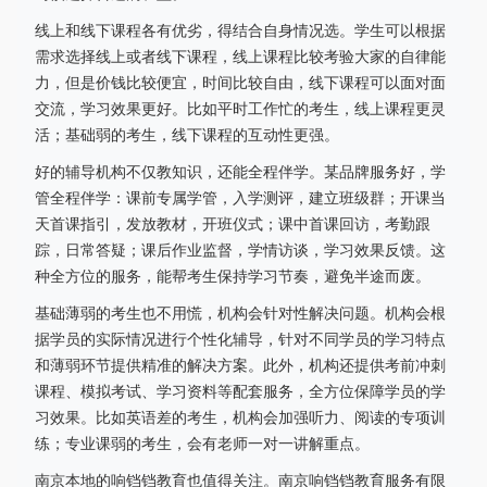
线上和线下课程各有优劣，得结合自身情况选。学生可以根据
需求选择线上或者线下课程，线上课程比较考验大家的自律能
力，但是价钱比较便宜，时间比较自由，线下课程可以面对面
交流，学习效果更好。比如平时工作忙的考生，线上课程更灵
活；基础弱的考生，线下课程的互动性更强。
好的辅导机构不仅教知识，还能全程伴学。某品牌服务好，学
管全程伴学：课前专属学管，入学测评，建立班级群；开课当
天首课指引，发放教材，开班仪式；课中首课回访，考勤跟
踪，日常答疑；课后作业监督，学情访谈，学习效果反馈。这
种全方位的服务，能帮考生保持学习节奏，避免半途而废。
基础薄弱的考生也不用慌，机构会针对性解决问题。机构会根
据学员的实际情况进行个性化辅导，针对不同学员的学习特点
和薄弱环节提供精准的解决方案。此外，机构还提供考前冲刺
课程、模拟考试、学习资料等配套服务，全方位保障学员的学
习效果。比如英语差的考生，机构会加强听力、阅读的专项训
练；专业课弱的考生，会有老师一对一讲解重点。
南京本地的响铛铛教育也值得关注。南京响铛铛教育服务有限