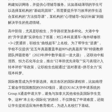
构建知识网络，并提供心理辅导服务。比如基础薄弱的学生可
以选择某机构的“基础巩固班”，而需要提升学习效率的学生适
合某机构的“方法指导课”，某机构的“心理辅导+知识补漏”则能
解决学生的焦虑情绪。
高中阶段，尤其是职校生，升学路径更加多样化。大港中专
的“升学逆袭”实录给出了答案：对口本科直通车+海外研修班
+3+2贯通班，职校生“曲线超车”上名校。为了帮学生“逆袭”，
学校不仅提供“近五年真题覆盖率超80%的真题库”和“特级教师
团队押题密卷”（2023年押中数学最后一道大题），还联动中船
澄西、恒力石化等企业，推出“订单班优先录取”“实习表现计入
转本评价”等政策，让职校生也能通过“选对赛道+拼尽全力”实
现本科梦。
国际教育成为升学新选择。南京各区的国际课程班，比如南理
工紫金学院国教院的OSSD项目，通过OUAC大学申请系统的
Group A通道申请大学，避免与加拿大其他省份及国际学生竞
争。这种“本土化+国际化”的路径，不仅降低了申请难度，还能
让学生提前适应海外教育模式，为进入名校打下基础。