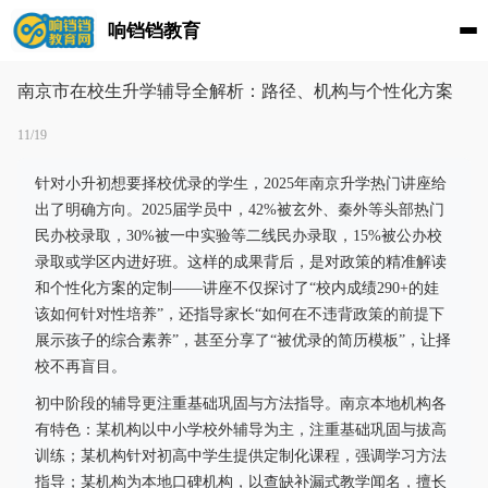
响铛铛教育
南京市在校生升学辅导全解析：路径、机构与个性化方案
11/19
针对小升初想要择校优录的学生，2025年南京升学热门讲座给
出了明确方向。2025届学员中，42%被玄外、秦外等头部热门
民办校录取，30%被一中实验等二线民办录取，15%被公办校
录取或学区内进好班。这样的成果背后，是对政策的精准解读
和个性化方案的定制——讲座不仅探讨了“校内成绩290+的娃
该如何针对性培养”，还指导家长“如何在不违背政策的前提下
展示孩子的综合素养”，甚至分享了“被优录的简历模板”，让择
校不再盲目。
初中阶段的辅导更注重基础巩固与方法指导。南京本地机构各
有特色：某机构以中小学校外辅导为主，注重基础巩固与拔高
训练；某机构针对初高中学生提供定制化课程，强调学习方法
指导；某机构为本地口碑机构，以查缺补漏式教学闻名，擅长